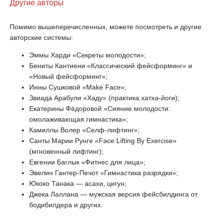
Другие авторы
Помимо вышеперечисленных, можете посмотреть и другие
авторские системы:
Эммы Харди «Секреты молодости»;
Бениты Кантиени «Классический фейсформинг» и
«Новый фейсформинг»;
Инны Сушковой «Make Face»;
Звиада Арабули «Хаду» (практика хатха-йоги);
Екатерины Фёдоровой «Сияние молодости:
омолаживающая гимнастика»;
Камиллы Волер «Селф-лифтинг»;
Санты Марии Рунге «Face Lifting By Exercise»
(мгновенный лифтинг);
Евгении Баглык «Фитнес для лица»;
Эвелин Гантер-Печот «Гимнастика разрядки»;
Юкоко Танака — асахи, цигун;
Джека Лаллана — мужская версия фейсбилдинга от
бодибилдера и других.