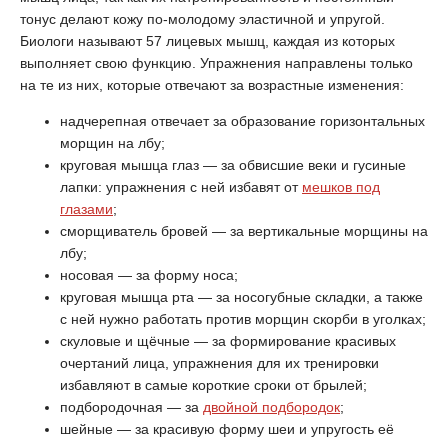
тонус делают кожу по-молодому эластичной и упругой.
Биологи называют 57 лицевых мышц, каждая из которых
выполняет свою функцию. Упражнения направлены только
на те из них, которые отвечают за возрастные изменения:
надчерепная отвечает за образование горизонтальных
морщин на лбу;
круговая мышца глаз — за обвисшие веки и гусиные
лапки: упражнения с ней избавят от
мешков под
глазами
;
сморщиватель бровей — за вертикальные морщины на
лбу;
носовая — за форму носа;
круговая мышца рта — за носогубные складки, а также
с ней нужно работать против морщин скорби в уголках;
скуловые и щёчные — за формирование красивых
очертаний лица, упражнения для их тренировки
избавляют в самые короткие сроки от брылей;
подбородочная — за
двойной подбородок
;
шейные — за красивую форму шеи и упругость её