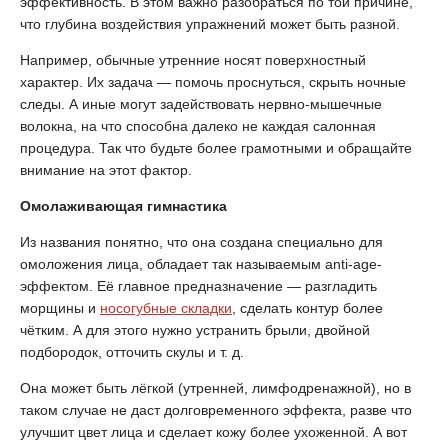
эффективность. В этом важно разобраться по той причине,
что глубина воздействия упражнений может быть разной.
Например, обычные утренние носят поверхностный
характер. Их задача — помочь проснуться, скрыть ночные
следы. А иные могут задействовать нервно-мышечные
волокна, на что способна далеко не каждая салонная
процедура. Так что будьте более грамотными и обращайте
внимание на этот фактор.
Омолаживающая гимнастика
Из названия понятно, что она создана специально для
омоложения лица, обладает так называемым anti-age-
эффектом. Её главное предназначение — разгладить
морщины и
носогубные складки
, сделать контур более
чётким. А для этого нужно устранить брыли, двойной
подбородок, отточить скулы и т. д.
Она может быть лёгкой (утренней, лимфодренажной), но в
таком случае не даст долговременного эффекта, разве что
улучшит цвет лица и сделает кожу более ухоженной. А вот