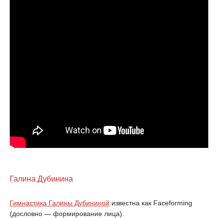
Галина Дубинина
Гимнастика Галины Дубининой
известна как Faceforming
(дословно — формирование лица).