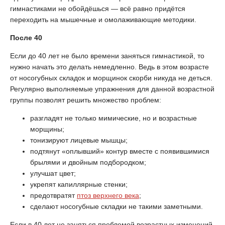
гимнастиками не обойдёшься — всё равно придётся
переходить на мышечные и омолаживающие методики.
После 40
Если до 40 лет не было времени заняться гимнастикой, то
нужно начать это делать немедленно. Ведь в этом возрасте
от носогубных складок и морщинок скорби никуда не деться.
Регулярно выполняемые упражнения для данной возрастной
группы позволят решить множество проблем:
разгладят не только мимические, но и возрастные
морщины;
тонизируют лицевые мышцы;
подтянут «оплывший» контур вместе с появившимися
брылями и двойным подбородком;
улучшат цвет;
укрепят капиллярные стенки;
предотвратят
птоз верхнего века
;
сделают носогубные складки не такими заметными.
Если в 40 лет не заняться проблемой возрастных изменений,