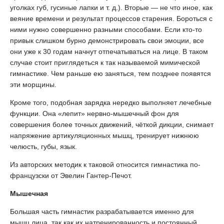
уголках губ, гусиные лапки и т. д.). Вторые — не что иное, как
веяние времени и результат процессов старения. Бороться с
ними нужно совершенно разными способами. Если кто-то
привык слишком бурно демонстрировать свои эмоции, все
они уже к 30 годам начнут отпечатываться на лице. В таком
случае стоит приглядеться к так называемой мимической
гимнастике. Чем раньше ею заняться, тем позднее появятся
эти морщины.
Кроме того, подобная зарядка нередко выполняет лечебные
функции. Она «лепит» нервно-мышечный фон для
совершения более точных движений, чёткой дикции, снимает
напряжение артикуляционных мышц, тренирует нижнюю
челюсть, губы, язык.
Из авторских методик к таковой относится гимнастика по-
французски от Эвелин Гантер-Печот.
Мышечная
Большая часть гимнастик разрабатывается именно для
мышц лица, так как их натренированность и постоянный