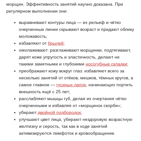
морщин. Эффективность занятий научно доказана. При
регулярном выполнении они:
выравнивают контуры лица — их рельеф и чётко
очерченные линии скрывают возраст и придают облику
моложавость;
избавляют от
брылей
;
омолаживают: разглаживают морщинки, подтягивают,
дарят коже упругость и эластичность, делают не
такими заметными и глубокими
носогубные складки
;
преображают кожу вокруг глаз: избавляют всего за
несколько занятий от отёков, мешков, тёмных кругов, а
самое главное —
гусиных лапок
, начинающих портить
внешность ещё с 25 лет;
расслабляют мышцы губ, делая их очертания чётко
очерченными и избавляя от «морщинок скорби»;
убирают
двойной подбородок
;
улучшают цвет лица, убирают нездоровую возрастную
желтизну и серость, так как в ходе занятий
активизируются лимфоток и кровообращение.