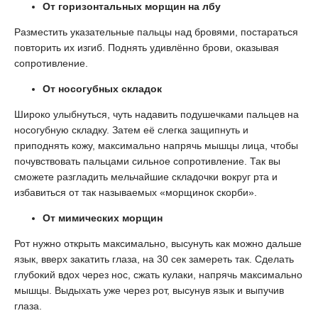
От горизонтальных морщин на лбу
Разместить указательные пальцы над бровями, постараться
повторить их изгиб. Поднять удивлённо брови, оказывая
сопротивление.
От носогубных складок
Широко улыбнуться, чуть надавить подушечками пальцев на
носогубную складку. Затем её слегка защипнуть и
приподнять кожу, максимально напрячь мышцы лица, чтобы
почувствовать пальцами сильное сопротивление. Так вы
сможете разгладить мельчайшие складочки вокруг рта и
избавиться от так называемых «морщинок скорби».
От мимических морщин
Рот нужно открыть максимально, высунуть как можно дальше
язык, вверх закатить глаза, на 30 сек замереть так. Сделать
глубокий вдох через нос, сжать кулаки, напрячь максимально
мышцы. Выдыхать уже через рот, высунув язык и выпучив
глаза.