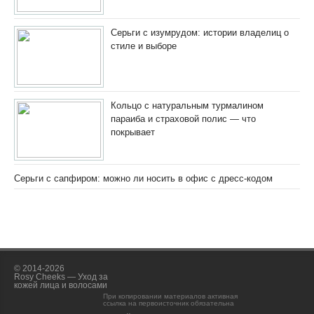
Серьги с изумрудом: истории владелиц о
стиле и выборе
Кольцо с натуральным турмалином
параиба и страховой полис — что
покрывает
Серьги с сапфиром: можно ли носить в офис с дресс-кодом
© 2014-2026
Rosy Cheeks — Уход за
кожей лица и волосами
При копировании материалов активная
ссылка на первоисточник обязательна