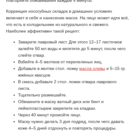
повторяйте обмакивания каждые 4 минуты.
Коррекция носогубных складок в домашних условиях
включает в себя и нанесение масок. На лицо может идти всё,
что есть в холодильнике из натурального и свежего.
Наиболее эффективен такой рецепт:
Заварите лавровый лист. Для этого 12–17 листочков
залейте 50 мл воды и кипятите до 5 минут, после чего
слейте отвар.
Взбейте 4–5 желтков от перепелиных яиц.
Добавьте в желтки стол. ложку
масла оливы
и 5–15 гр.
жжёных квасцов.
В смесь добавьте 2 стол. ложки отвара лаврового
листа.
Тщательно размешайте.
Обмакните в маску ватный диск или бинт и
лейкопластырем закрепите на кладках.
Через 40 минут промойте лицо.
Маску нужно делать 3 дня подряд, после чего давать
коже 4–5 дней отдохнуть и повторять процедуры.