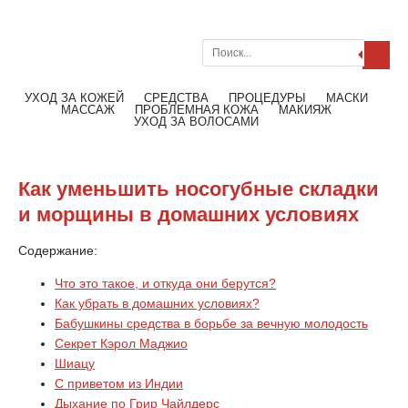
Поиск
Меню
Читать далее
УХОД ЗА КОЖЕЙ
СРЕДСТВА
ПРОЦЕДУРЫ
МАСКИ
МАССАЖ
ПРОБЛЕМНАЯ КОЖА
МАКИЯЖ
УХОД ЗА ВОЛОСАМИ
Как уменьшить носогубные складки
и морщины в домашних условиях
Содержание:
Что это такое, и откуда они берутся?
Как убрать в домашних условиях?
Бабушкины средства в борьбе за вечную молодость
Секрет Кэрол Маджио
Шиацу
С приветом из Индии
Дыхание по Грир Чайлдерс