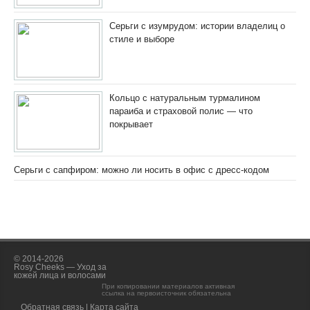
Серьги с изумрудом: истории владелиц о
стиле и выборе
Кольцо с натуральным турмалином
параиба и страховой полис — что
покрывает
Серьги с сапфиром: можно ли носить в офис с дресс-кодом
© 2014-2026
Rosy Cheeks — Уход за
кожей лица и волосами
При копировании материалов активная
ссылка на первоисточник обязательна
Обратная связь
|
Карта сайта