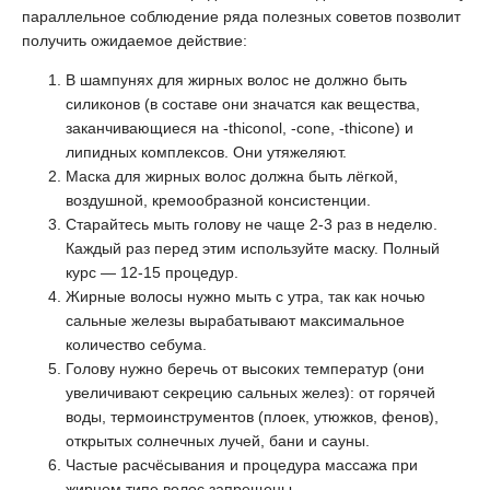
параллельное соблюдение ряда полезных советов позволит
получить ожидаемое действие:
В шампунях для жирных волос не должно быть
силиконов (в составе они значатся как вещества,
заканчивающиеся на -thiconol, -cone, -thicone) и
липидных комплексов. Они утяжеляют.
Маска для жирных волос должна быть лёгкой,
воздушной, кремообразной консистенции.
Старайтесь мыть голову не чаще 2-3 раз в неделю.
Каждый раз перед этим используйте маску. Полный
курс — 12-15 процедур.
Жирные волосы нужно мыть с утра, так как ночью
сальные железы вырабатывают максимальное
количество себума.
Голову нужно беречь от высоких температур (они
увеличивают секрецию сальных желез): от горячей
воды, термоинструментов (плоек, утюжков, фенов),
открытых солнечных лучей, бани и сауны.
Частые расчёсывания и процедура массажа при
жирном типе волос запрещены.