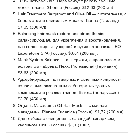
100% натуральная. Нормализует работу сальных
желез головы. Siberina (Россия). $12,63 (200 мл).
Hair Treatment Bergamot and Olive Oil — питательная, с
бергамотом и оливковым маслом. Banna (Таиланд).
$7,09 (300 мл).
Balancing hair mask restore and strengthening —
балансирующая, для укрепления и восстановления,
для волос, жирных у корней и сухих на кончиках. EO
Laboratorie SPA (Россия). $3,64 (200 мл).
Mask System Balance — от перхоти, с прополисом и
экстрактом чабреца. Nexxt Professional (Германия).
$3,63 (200 мл).
Адсорбирующая, для жирных и склонных к жирности
волос с аминокислотным себонормализующим
комплексом и розовой глиной. Витекс (Белоруссия).
$2,78 (450 мл).
Organic Macadamia Oil Hair Mask — с маслом
макадамии. Planeta Organica (Россия). $1,72 (200 мл).
Для глубокого очищения, с лавандой, кипарисом,
каолином. DNC (Россия). $1,1 (100 г).