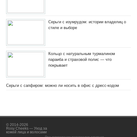
Серьги с изумрудом: истории владелиц о
стиле и выборе
Кольцо с натуральным турмалином
параиба и страховой полис — что
покрывает
Серьги с сапфиром: можно ли носить в офис с дресс-кодом
© 2014-2026
Rosy Cheeks — Уход за
кожей лица и волосами
При копировании материалов активная