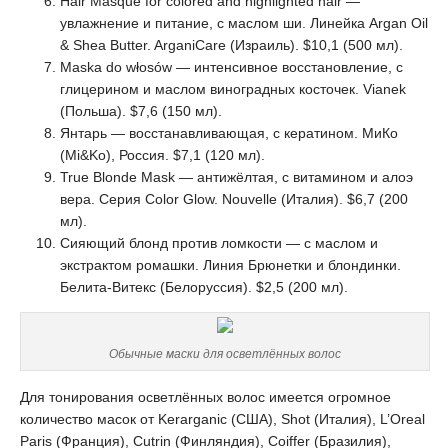
Hair Masque for colored and highlighted hair —
увлажнение и питание, с маслом ши. Линейка Argan Oil
& Shea Butter. ArganiCare (Израиль). $10,1 (500 мл).
Maska do włosów — интенсивное восстановление, с
глицерином и маслом виноградных косточек. Vianek
(Польша). $7,6 (150 мл).
Янтарь — восстанавливающая, с кератином. МиКо
(Mi&Ko), Россия. $7,1 (120 мл).
True Blonde Mask — антижёлтая, с витамином и алоэ
вера. Серия Color Glow. Nouvelle (Италия). $6,7 (200
мл).
Сияющий блонд против ломкости — с маслом и
экстрактом ромашки. Линия Брюнетки и блондинки.
Белита-Витекс (Белоруссия). $2,5 (200 мл).
Обычные маски для осветлённых волос
Для тонирования осветлённых волос имеется огромное
количество масок от Kerarganic (США), Shot (Италия), L’Oreal
Paris (Франция), Cutrin (Финляндия), Coiffer (Бразилия),