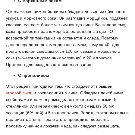
С морковным соком
Омолаживающим действием обладает лосьон из яблочного
уксуса и морковного сока. Он разгладит морщинки, подтянет
складки, сделает более чётким контур лица. Благодаря ему,
кожа приобретёт равномерный, естественный цвет. От
возрастной пигментации не останется и следа. Поэтому
данное средство рекомендовано дамам, кому за 40. Для
приготовления смешиваются 100 мл свежего морковного
сока (выжатого в домашних условиях) и 20 мл уксуса.
Пригоден для ежедневного использования.
С прополисом
Этот рецепт пригодится тем, кто страдает от прыщей,
угревой сыпи
и воспалений на лице. Обладает лечебными
свойствами и даже шрамы делает менее заметными. В
стеклянной или керамической ёмкости смешать 50 мл
эссенции (6%-ной) и 5 гр прополиса. Залить стаканом воды и
настаивать 3 дня. После этого процедить, добавить
половинку чайной ложечки мёда, как следует размешать.