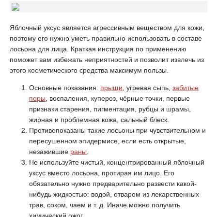
Яблочный уксус является агрессивным веществом для кожи,
поэтому его нужно уметь правильно использовать в составе
лосьона для лица. Краткая инструкция по применению
поможет вам избежать неприятностей и позволит извлечь из
этого косметического средства максимум пользы.
Основные показания:
прыщи
, угревая сыпь,
забитые
поры
, воспаления, купероз, чёрные точки, первые
признаки старения, пигментация, рубцы и шрамы,
жирная и проблемная кожа, сальный блеск.
Противопоказаны такие лосьоны при чувствительном и
пересушенном эпидермисе, если есть открытые,
незажившие
раны
.
Не используйте чистый, концентрированный яблочный
уксус вместо лосьона, протирая им лицо. Его
обязательно нужно предварительно развести какой-
нибудь жидкостью: водой, отваром из лекарственных
трав, соком, чаем и т. д. Иначе можно получить
химический ожог.