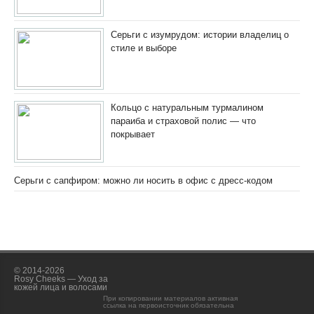
Серьги с изумрудом: истории владелиц о
стиле и выборе
Кольцо с натуральным турмалином
параиба и страховой полис — что
покрывает
Серьги с сапфиром: можно ли носить в офис с дресс-кодом
© 2014-2026
Rosy Cheeks — Уход за
кожей лица и волосами
При копировании материалов активная
ссылка на первоисточник обязательна