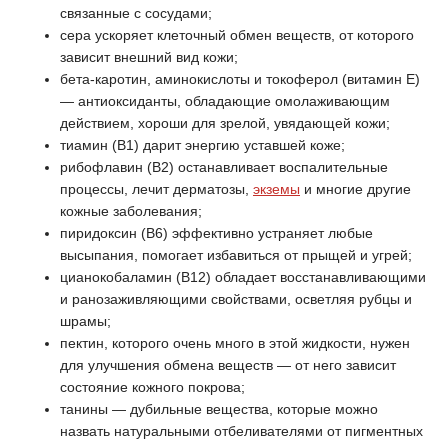
связанные с сосудами;
сера ускоряет клеточный обмен веществ, от которого
зависит внешний вид кожи;
бета-каротин, аминокислоты и токоферол (витамин Е)
— антиоксиданты, обладающие омолаживающим
действием, хороши для зрелой, увядающей кожи;
тиамин (В1) дарит энергию уставшей коже;
рибофлавин (В2) останавливает воспалительные
процессы, лечит дерматозы,
экземы
и многие другие
кожные заболевания;
пиридоксин (В6) эффективно устраняет любые
высыпания, помогает избавиться от прыщей и угрей;
цианокобаламин (В12) обладает восстанавливающими
и ранозаживляющими свойствами, осветляя рубцы и
шрамы;
пектин, которого очень много в этой жидкости, нужен
для улучшения обмена веществ — от него зависит
состояние кожного покрова;
танины — дубильные вещества, которые можно
назвать натуральными отбеливателями от пигментных