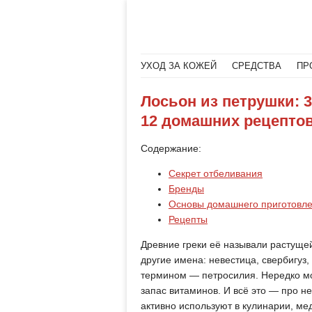
Меню
Читать далее
УХОД ЗА КОЖЕЙ
СРЕДСТВА
ПР
Лосьон из петрушки: 
12 домашних рецепто
Содержание:
Секрет отбеливания
Бренды
Основы домашнего приготовл
Рецепты
Древние греки её называли растуще
другие имена: невестица, свербигуз,
термином — петросилия. Нередко мо
запас витаминов. И всё это — про н
активно используют в кулинарии, ме