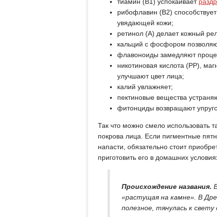
тиамин (В1) успокаивает
раздр
рибофлавин (В2) способствует
увядающей кожи;
ретинол (А) делает кожный ре
кальций с фосфором позволяют
флавоноиды замедляют проце
никотиновая кислота (РР), маг
улучшают цвет лица;
калий увлажняет;
пектиновые вещества устраня
фитонциды возвращают упругос
Так что можно смело использовать т
покрова лица. Если пигментные пят
напасти, обязательно стоит приобре
приготовить его в домашних условия
Происхождение названия.
В
«растущая на камне». В Дре
полезное, тянулась к свету 