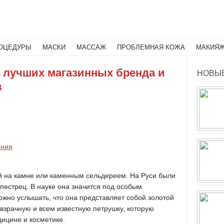
Поиск
ОЦЕДУРЫ
МАСКИ
МАССАЖ
ПРОБЛЕМНАЯ КОЖА
МАКИЯ
3 лучших магазинных бренда и
НОВЫЕ
в
ения
й на камне или каменным сельдереем. На Руси были
 пестрец. В науке она значится под особым
жно услышать, что она представляет собой золотой
евзрачную и всем известную петрушку, которую
дицине и косметике.