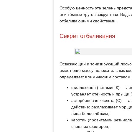
Особую ценность эта зелень предста
или тёмных кругов вокруг глаз. Вед
отбеливающими свойствами.
Секрет отбеливания
Освежающий и тонизирующий лосьон
имеет ещё массу положительных косм
определяется химическим составом 
филлохинон (витамин К) — ли
устраняет отёчность и прыщи (
аскорбиновая кислота (С) — 
действие: разглаживает морщин
лица более чётким;
каротин (провитамин ретинола
внешних факторов;