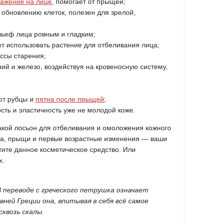
ажение на лице
, помогает от прыщей;
 обновлению клеток, полезен для зрелой,
льеф лица ровным и гладким;
 использовать растение для отбеливания лица;
ссы старения;
ний и железо, воздействуя на кровеносную систему,
ют рубцы и
пятна после прыщей
;
ть и эластичность уже не молодой коже.
акой лосьон для отбеливания и омоложения кожного
на, прыщи и первые возрастные изменения — ваши
тите данное косметическое средство. Или
х.
 переводе с греческого петрушка означает
вней Греции она, впитывая в себя всё самое
сквозь скалы.