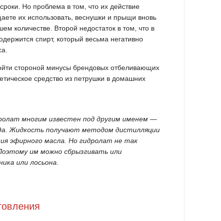
роки. Но проблема в том, что их действие
щаете их использовать, веснушки и прыщи вновь
ем количестве. Второй недостаток в том, что в
одержится спирт, который весьма негативно
са.
бойти стороной минусы брендовых отбеливающих
етическое средство из петрушки в домашних
ролат многим известен под другим именем —
ода. Жидкость получают методом дистилляции
ия эфирного масла. Но гидролат не так
 Поэтому им можно сбрызгивать или
ика или лосьона.
товления