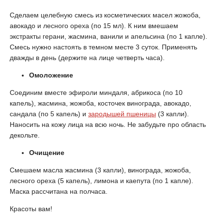
Сделаем целебную смесь из косметических масел жожоба,
авокадо и лесного ореха (по 15 мл). К ним вмешаем
экстракты герани, жасмина, ванили и апельсина (по 1 капле).
Смесь нужно настоять в темном месте 3 суток. Применять
дважды в день (держите на лице четверть часа).
Омоложение
Соединим вместе эфироли миндаля, абрикоса (по 10
капель), жасмина, жожоба, косточек винограда, авокадо,
сандала (по 5 капель) и
зародышей пшеницы
(3 капли).
Наносить на кожу лица на всю ночь. Не забудьте про область
декольте.
Очищение
Смешаем масла жасмина (3 капли), винограда, жожоба,
лесного ореха (5 капель), лимона и каепута (по 1 капле).
Маска рассчитана на полчаса.
Красоты вам!