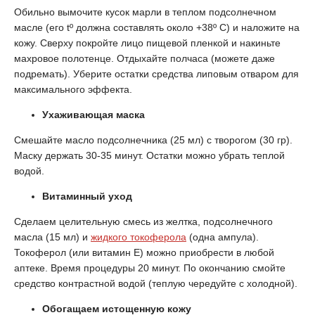
Обильно вымочите кусок марли в теплом подсолнечном
масле (его tº должна составлять около +38º С) и наложите на
кожу. Сверху покройте лицо пищевой пленкой и накиньте
махровое полотенце. Отдыхайте полчаса (можете даже
подремать). Уберите остатки средства липовым отваром для
максимального эффекта.
Ухаживающая маска
Смешайте масло подсолнечника (25 мл) с творогом (30 гр).
Маску держать 30-35 минут. Остатки можно убрать теплой
водой.
Витаминный уход
Сделаем целительную смесь из желтка, подсолнечного
масла (15 мл) и
жидкого токоферола
(одна ампула).
Токоферол (или витамин Е) можно приобрести в любой
аптеке. Время процедуры 20 минут. По окончанию смойте
средство контрастной водой (теплую чередуйте с холодной).
Обогащаем истощенную кожу