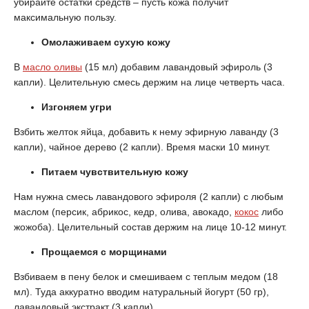
убирайте остатки средств – пусть кожа получит
максимальную пользу.
Омолаживаем сухую кожу
В
масло оливы
(15 мл) добавим лавандовый эфироль (3
капли). Целительную смесь держим на лице четверть часа.
Изгоняем угри
Взбить желток яйца, добавить к нему эфирную лаванду (3
капли), чайное дерево (2 капли). Время маски 10 минут.
Питаем чувствительную кожу
Нам нужна смесь лавандового эфироля (2 капли) с любым
маслом (персик, абрикос, кедр, олива, авокадо,
кокос
либо
жожоба). Целительный состав держим на лице 10-12 минут.
Прощаемся с морщинами
Взбиваем в пену белок и смешиваем с теплым медом (18
мл). Туда аккуратно вводим натуральный йогурт (50 гр),
лавандовый экстракт (3 капли).