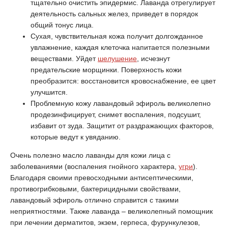
тщательно очистить эпидермис. Лаванда отрегулирует
деятельность сальных желез, приведет в порядок
общий тонус лица.
Сухая, чувствительная кожа получит долгожданное
увлажнение, каждая клеточка напитается полезными
веществами. Уйдет
шелушение
, исчезнут
предательские морщинки. Поверхность кожи
преобразится: восстановится кровоснабжение, ее цвет
улучшится.
Проблемную кожу лавандовый эфироль великолепно
продезинфицирует, снимет воспаления, подсушит,
избавит от зуда. Защитит от раздражающих факторов,
которые ведут к увяданию.
Очень полезно масло лаванды для кожи лица с
заболеваниями (воспаления гнойного характера,
угри
).
Благодаря своими превосходными антисептическими,
противогрибковыми, бактерицидными свойствами,
лавандовый эфироль отлично справится с такими
неприятностями. Также лаванда – великолепный помощник
при лечении дерматитов, экзем, герпеса, фурункулезов,