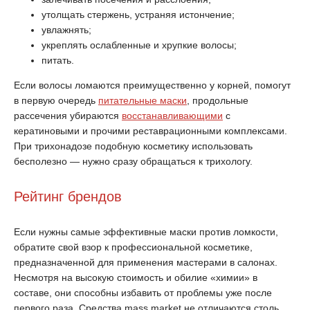
утолщать стержень, устраняя истончение;
увлажнять;
укреплять ослабленные и хрупкие волосы;
питать.
Если волосы ломаются преимущественно у корней, помогут
в первую очередь
питательные маски
, продольные
рассечения убираются
восстанавливающими
с
кератиновыми и прочими реставрационными комплексами.
При трихонадозе подобную косметику использовать
бесполезно — нужно сразу обращаться к трихологу.
Рейтинг брендов
Если нужны самые эффективные маски против ломкости,
обратите свой взор к профессиональной косметике,
предназначенной для применения мастерами в салонах.
Несмотря на высокую стоимость и обилие «химии» в
составе, они способны избавить от проблемы уже после
первого раза. Средства mass market не отличаются столь