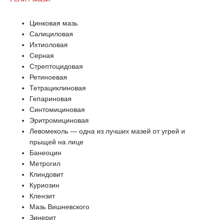
Цинковая мазь
Салициловая
Ихтиоловая
Серная
Стрептоцидовая
Ретиноевая
Тетрациклиновая
Гепариновая
Синтомициновая
Эритромициновая
Левомеколь — одна из лучших мазей от угрей и
прыщей на лице
Банеоцин
Метрогил
Клиндовит
Куриозин
Клензит
Мазь Вишневского
Зинерит