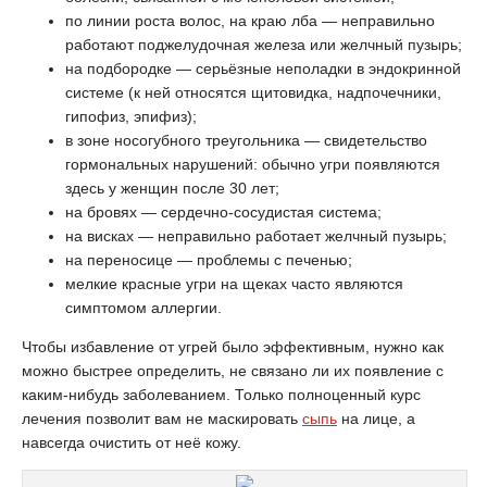
по линии роста волос, на краю лба — неправильно
работают поджелудочная железа или желчный пузырь;
на подбородке — серьёзные неполадки в эндокринной
системе (к ней относятся щитовидка, надпочечники,
гипофиз, эпифиз);
в зоне носогубного треугольника — свидетельство
гормональных нарушений: обычно угри появляются
здесь у женщин после 30 лет;
на бровях — сердечно-сосудистая система;
на висках — неправильно работает желчный пузырь;
на переносице — проблемы с печенью;
мелкие красные угри на щеках часто являются
симптомом аллергии.
Чтобы избавление от угрей было эффективным, нужно как
можно быстрее определить, не связано ли их появление с
каким-нибудь заболеванием. Только полноценный курс
лечения позволит вам не маскировать
сыпь
на лице, а
навсегда очистить от неё кожу.