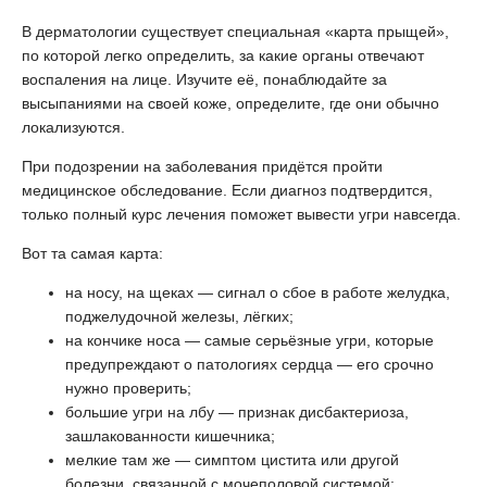
В дерматологии существует специальная «карта прыщей»,
по которой легко определить, за какие органы отвечают
воспаления на лице. Изучите её, понаблюдайте за
высыпаниями на своей коже, определите, где они обычно
локализуются.
При подозрении на заболевания придётся пройти
медицинское обследование. Если диагноз подтвердится,
только полный курс лечения поможет вывести угри навсегда.
Вот та самая карта:
на носу, на щеках — сигнал о сбое в работе желудка,
поджелудочной железы, лёгких;
на кончике носа — самые серьёзные угри, которые
предупреждают о патологиях сердца — его срочно
нужно проверить;
большие угри на лбу — признак дисбактериоза,
зашлакованности кишечника;
мелкие там же — симптом цистита или другой
болезни, связанной с мочеполовой системой;