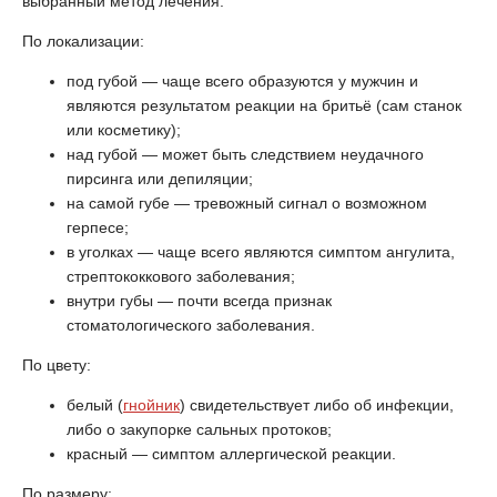
выбранный метод лечения.
По локализации:
под губой — чаще всего образуются у мужчин и
являются результатом реакции на бритьё (сам станок
или косметику);
над губой — может быть следствием неудачного
пирсинга или депиляции;
на самой губе — тревожный сигнал о возможном
герпесе;
в уголках — чаще всего являются симптом ангулита,
стрептококкового заболевания;
внутри губы — почти всегда признак
стоматологического заболевания.
По цвету:
белый (
гнойник
) свидетельствует либо об инфекции,
либо о закупорке сальных протоков;
красный — симптом аллергической реакции.
По размеру: