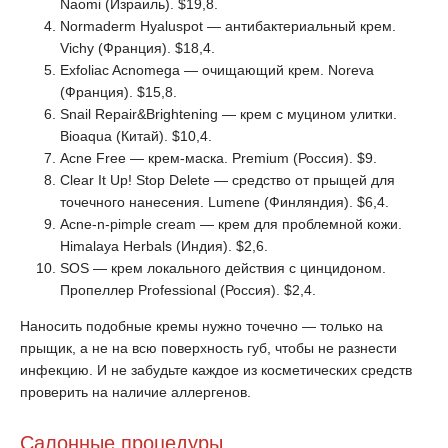
Naomi (Израиль). $19,8.
Normaderm Hyaluspot — антибактериальный крем.
Vichy (Франция). $18,4.
Exfoliac Acnomega — очищающий крем. Noreva
(Франция). $15,8.
Snail Repair&Brightening — крем с муцином улитки.
Bioaqua (Китай). $10,4.
Acne Free — крем-маска. Premium (Россия). $9.
Clear It Up! Stop Delete — средство от прыщей для
точечного нанесения. Lumene (Финляндия). $6,4.
Аcne-n-pimple cream — крем для проблемной кожи.
Himalaya Herbals (Индия). $2,6.
SOS — крем локального действия с цинцидоном.
Пропеллер Professional (Россия). $2,4.
Наносить подобные кремы нужно точечно — только на
прыщик, а не на всю поверхность губ, чтобы не разнести
инфекцию. И не забудьте каждое из косметических средств
проверить на наличие аллергенов.
Салонные процедуры