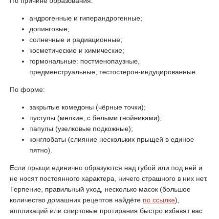
По причине образования:
андрогенные и гиперандрогенные;
допинговые;
солнечные и радиационные;
косметические и химические;
гормональные: постменопаузные,
предменструальные, тестостерон-индуцированные.
По форме:
закрытые комедоны (чёрные точки);
пустулы (мелкие, с белыми гнойниками);
папулы (узелковые подкожные);
конглобаты (слияние нескольких прыщей в единое
пятно).
Если прыщи единично образуются над губой или под ней и
не носят постоянного характера, ничего страшного в них нет.
Терпение, правильный уход, несколько масок (большое
количество домашних рецептов найдёте
по ссылке
),
аппликаций или спиртовые протирания быстро избавят вас