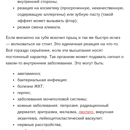
внутренней стороны;
реакция на косметику (просроченную, некачественную,
содержащую аллергены) или зубную пасту (такой
эффект может вызывать фтор);
резкая смена климата.
Если внезапно на губе вскочил прыщ и так же быстро исчез
— волноваться не стоит. Это единичная реакция на что-то.
Всё гораздо серьёзнее, если эти высыпания носят
постоянный характер. Так организм может подавать сигнал о
каком-то внутреннем заболевании. Это могут быть:
авитаминоз;
бактериальная инфекция;
болезни ЖКТ;
герпес;
заболевания мочеполовой системы;
кожные заболевания: лепрозия, радиационный
дерматит, эритразма, мелазма,
лентиго
, вирусная
экзантема, лейкоцитокластический васкулит;
нервные расстройства;