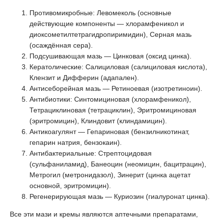
Противомикробные: Левомеколь (основные
действующие компоненты — хлорамфеникол и
диоксометилтетрагидропиримидин), Серная мазь
(осаждённая сера).
Подсушивающая мазь — Цинковая (оксид цинка).
Кератолические: Салициловая (салициловая кислота),
Клензит и Дифферин (адапален).
Антисеборейная мазь — Ретиноевая (изотретиноин).
Антибиотики: Синтомициновая (хлорамфеникол),
Тетрациклиновая (тетрациклин), Эритромициновая
(эритромицин), Клиндовит (клиндамицин).
Антикоагулянт — Гепариновая (бензилникотинат,
гепарин натрия, бензокаин).
Антибактериальные: Стрептоцидовая
(сульфаниламид), Банеоцин (неомицин, бацитрацин),
Метрогил (метронидазол), Зинерит (цинка ацетат
основной, эритромицин).
Регенерирующая мазь — Куриозин (гиалуронат цинка).
Все эти мази и кремы являются аптечными препаратами,