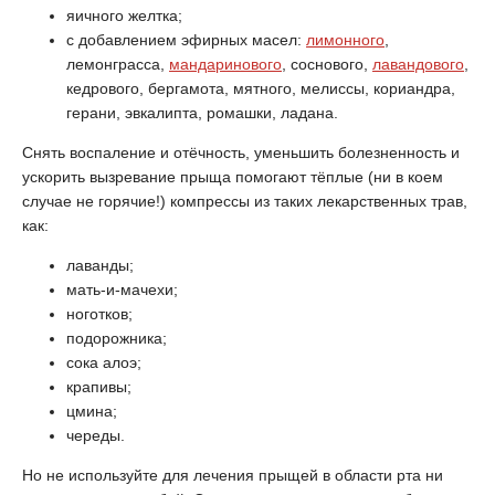
яичного желтка;
с добавлением эфирных масел:
лимонного
,
лемонграсса,
мандаринового
, соснового,
лавандового
,
кедрового, бергамота, мятного, мелиссы, кориандра,
герани, эвкалипта, ромашки, ладана.
Снять воспаление и отёчность, уменьшить болезненность и
ускорить вызревание прыща помогают тёплые (ни в коем
случае не горячие!) компрессы из таких лекарственных трав,
как:
лаванды;
мать-и-мачехи;
ноготков;
подорожника;
сока алоэ;
крапивы;
цмина;
череды.
Но не используйте для лечения прыщей в области рта ни