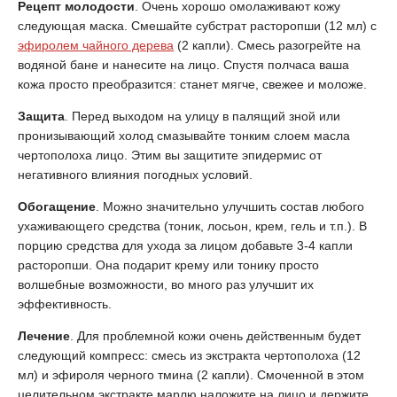
Рецепт молодости
. Очень хорошо омолаживают кожу
следующая маска. Смешайте субстрат расторопши (12 мл) с
эфиролем чайного дерева
(2 капли). Смесь разогрейте на
водяной бане и нанесите на лицо. Спустя полчаса ваша
кожа просто преобразится: станет мягче, свежее и моложе.
Защита
. Перед выходом на улицу в палящий зной или
пронизывающий холод смазывайте тонким слоем масла
чертополоха лицо. Этим вы защитите эпидермис от
негативного влияния погодных условий.
Обогащение
. Можно значительно улучшить состав любого
ухаживающего средства (тоник, лосьон, крем, гель и т.п.). В
порцию средства для ухода за лицом добавьте 3-4 капли
расторопши. Она подарит крему или тонику просто
волшебные возможности, во много раз улучшит их
эффективность.
Лечение
. Для проблемной кожи очень действенным будет
следующий компресс: смесь из экстракта чертополоха (12
мл) и эфироля черного тмина (2 капли). Смоченной в этом
целительном экстракте марлю наложите на лицо и держите