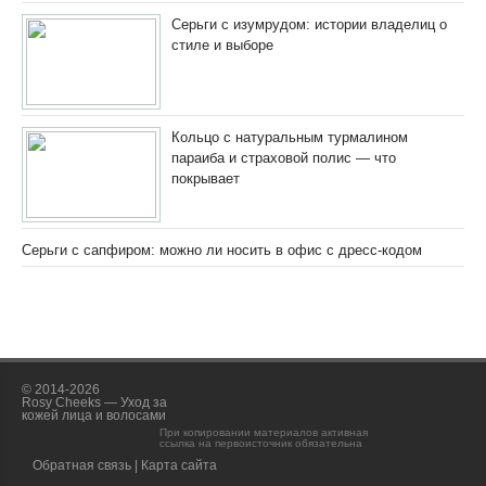
Серьги с изумрудом: истории владелиц о
стиле и выборе
Кольцо с натуральным турмалином
параиба и страховой полис — что
покрывает
Серьги с сапфиром: можно ли носить в офис с дресс-кодом
© 2014-2026
Rosy Cheeks — Уход за
кожей лица и волосами
При копировании материалов активная
ссылка на первоисточник обязательна
Обратная связь
|
Карта сайта