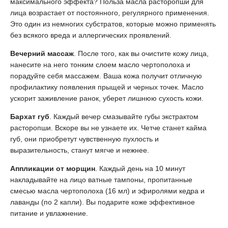
максимального эффекта? Польза масла расторопши для
лица возрастает от постоянного, регулярного применения.
Это один из немногих субстратов, которые можно применять
без всякого вреда и аллергических проявлений.
Вечерний массаж
. После того, как вы очистите кожу лица,
нанесите на него тонким слоем масло чертополоха и
порадуйте себя массажем. Ваша кожа получит отличную
профилактику появления прыщей и черных точек. Масло
ускорит заживление ранок, уберет лишнюю сухость кожи.
Бархат губ
. Каждый вечер смазывайте губы экстрактом
расторопши. Вскоре вы не узнаете их. Четче станет кайма
губ, они приобретут чувственную пухлость и
выразительность, станут мягче и нежнее.
Аппликации от морщин
. Каждый день на 10 минут
накладывайте на лицо ватные тампоны, пропитанные
смесью масла чертополоха (16 мл) и эфиролями кедра и
лаванды (по 2 капли). Вы подарите коже эффективное
питание и увлажнение.