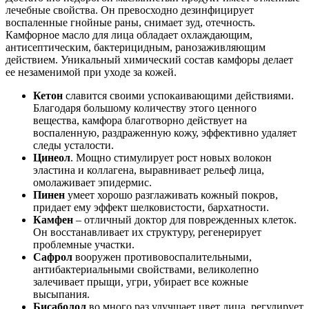
лечебные свойства. Он превосходно дезинфицирует
воспаленные гнойные раны, снимает зуд, отечность.
Камфорное масло для лица обладает охлаждающим,
антисептическим, бактерицидным, ранозаживляющим
действием. Уникальный химический состав камфоры делает
ее незаменимой при уходе за кожей.
Кетон
славится своими успокаивающими действиями.
Благодаря большому количеству этого ценного
вещества, камфора благотворно действует на
воспаленную, раздраженную кожу, эффективно удаляет
следы усталости.
Цинеол
. Мощно стимулирует рост новых волокон
эластина и коллагена, выравнивает рельеф лица,
омолаживает эпидермис.
Пинен
умеет хорошо разглаживать кожный покров,
придает ему эффект шелковистости, бархатности.
Камфен
– отличный доктор для поврежденных клеток.
Он восстанавливает их структуру, регенерирует
проблемные участки.
Сафрол
вооружен противовоспалительными,
антибактериальными свойствами, великолепно
залечивает прыщи, угри, убирает все кожные
высыпания.
Бисаболол
во много раз улучшает цвет лица, регулирует