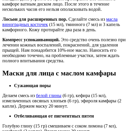
камфоре ватным диском лицо. После этого в течение
нескольких часов его нельзя ополаскивать водой.
Лосьон для расширенных пор.
Сделайте смесь из
масла
виноградных косточек
(15 мл), тминного (7 мл) и 3 капель
камфорного. Кожу протирайте два раза в день.
Компресс успокаивающий.
Это средство очень полезно при
лечении кожных воспалений, покраснений, для удаления
прыщей. Нам понадобится 10%-ное масло. Наносить его
необходимо точечно, на проблемные участки, затем ждать
полного впитывания средства.
Маски для лица с маслом камфары
Сужающая поры
Делаем смесь из
белой глины
(6 гр), кефира (15 мл),
измельченных овсяных хлопьев (6 гр), эфироля камфары (2
капли). Держим маску 20 минут.
Отбеливающая от пигментных пятен
Голубую глину (15 гр) смешиваем с соком лимона (7 мл),