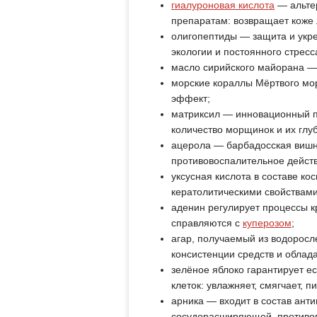
гиалуроновая кислота
— альте
препаратам: возвращает коже л
олигопептиды — защита и укре
экологии и постоянного стресс
масло сирийского майорана —
морские кораллы Мёртвого мо
эффект;
матриксил — инновационный п
количество морщинок и их глу
ацерола — барбадосская вишн
противовоспалительное действ
уксусная кислота в составе ко
кератолитическими свойствами
аденин регулирует процессы к
справляются с
куперозом
;
агар, получаемый из водоросл
консистенции средств и обла
зелёное яблоко гарантирует е
клеток: увлажняет, смягчает, п
арника — входит в состав анти
сосудорасширяющей, противово