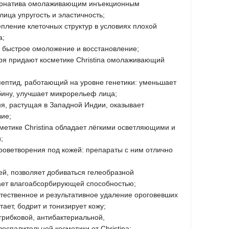
рнатива омолаживающим инъекционным
ица упругость и эластичность;
пление клеточных структур в условиях плохой
а;
 быстрое омоложение и восстановление;
ря придают косметике Christina омолаживающий
ептид, работающий на уровне генетики: уменьшает
бину, улучшает микрорельеф лица;
я, растущая в Западной Индии, оказывает
ие;
сметике Christina обладает лёгкими осветляющими и
;
роветворения под кожей: препараты с ним отлично
ей, позволяет добиваться гелеобразной
дает влагоабсорбирующей способностью;
стественное и результативное удаление ороговевших
итает, бодрит и тонизирует кожу;
грибковой, антибактериальной,
спалительной косметики от Christina;