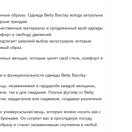
нные образы: Одежда Betty Barclay всегда актуальна
одным трендам.
Качественные материалы и продуманный крой одежды
омфорт и свободу движений.
предлагает широкий выбор аксессуаров, которые
имый образ.
менных женщин, которые ценят свой стиль, комфорт и
 и функциональности одежды Betty Barclay:
вещь, незаменимая в гардеробе каждой женщины,
ечи, так и для свидания. Платье футляр от Betty
том, кардиганом или пиджаком, создавая различные
это универсальная вещь, которую можно носить как с
 брюками. Он согреет вас в прохладную погоду,
образу и станет незаменимым спутником в любой