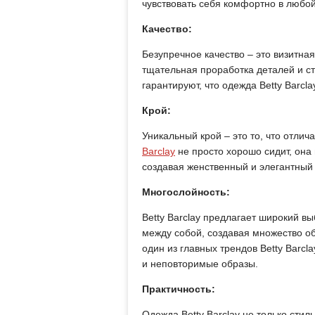
чувствовать себя комфортно в любой
Качество:
Безупречное качество – это визитная
тщательная проработка деталей и ст
гарантируют, что одежда Betty Barcl
Крой:
Уникальный крой – это то, что отлич
Barclay
не просто хорошо сидит, она
создавая женственный и элегантный 
Многослойность:
Betty Barclay предлагает широкий в
между собой, создавая множество об
один из главных трендов Betty Barc
и неповторимые образы.
Практичность:
Одежда Betty Barclay не только стил