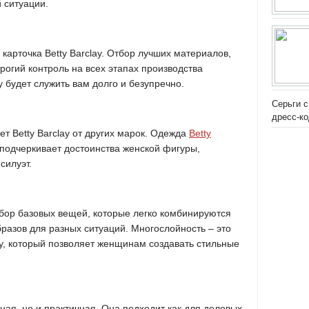
 ситуации.
 карточка Betty Barclay. Отбор лучших материалов,
рогий контроль на всех этапах производства
ay будет служить вам долго и безупречно.
Серьги с
дресс-к
ает Betty Barclay от других марок. Одежда
Betty
 подчеркивает достоинства женской фигуры,
силуэт.
ыбор базовых вещей, которые легко комбинируются
разов для разных ситуаций. Многослойность – это
lay, который позволяет женщинам создавать стильные
ьная, но и практичная. Она подходит как для деловых