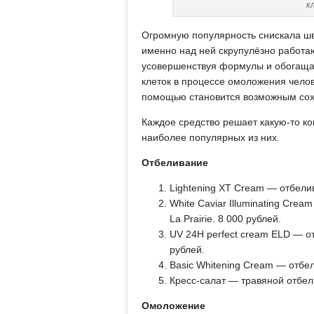
к
Огромную популярность снискала шве
именно над ней скрупулёзно работа
усовершенствуя формулы и обогащая
клеток в процессе омоложения челов
помощью становится возможным сохр
Каждое средство решает какую-то к
наиболее популярных из них.
Отбеливание
Lightening XT Cream — отбели
White Caviar Illuminating Cr
La Prairie. 8 000 рублей.
UV 24H perfect cream ELD — о
рублей.
Basic Whitening Cream — отбел
Кресс-салат — травяной отбел
Омоложение