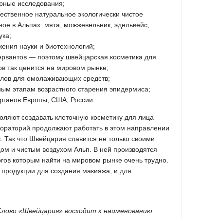
орные исследования;
чественное натуральное экологически чистое
ое в Альпах: мята, можжевельник, эдельвейс,
ука;
ения науки и биотехнологий;
сервантов — поэтому швейцарская косметика для
ов так ценится на мировом рынке;
алов для омолаживающих средств;
ным этапам возрастного старения эпидермиса;
рганов Европы, США, России.
ляют создавать клеточную косметику для лица
ораторий продолжают работать в этом направлении
. Так что Швейцария славится не только своими
м и чистым воздухом Альп. В ней производятся
огов которым найти на мировом рынке очень трудно.
 продукции для создания макияжа, и для
лово «Швейцария» восходит к наименованию