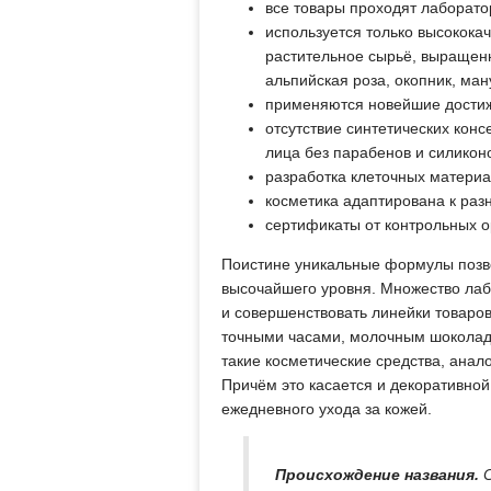
все товары проходят лаборат
используется только высокока
растительное сырьё, выращенн
альпийская роза, окопник, ман
применяются новейшие достиж
отсутствие синтетических кон
лица без парабенов и силикон
разработка клеточных матери
косметика адаптирована к раз
сертификаты от контрольных о
Поистине уникальные формулы позво
высочайшего уровня. Множество лаб
и совершенствовать линейки товаров
точными часами, молочным шоколадо
такие косметические средства, анал
Причём это касается и декоративной
ежедневного ухода за кожей.
Происхождение названия.
С