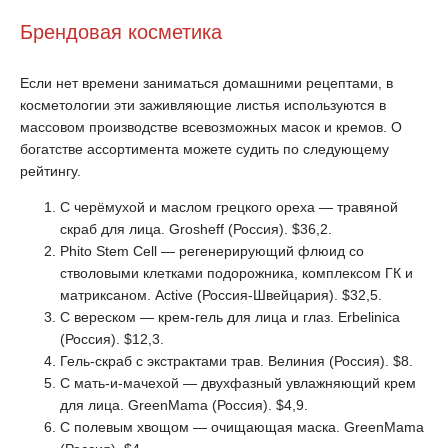
Брендовая косметика
Если нет времени заниматься домашними рецептами, в
косметологии эти заживляющие листья используются в
массовом производстве всевозможных масок и кремов. О
богатстве ассортимента можете судить по следующему
рейтингу.
С черёмухой и маслом грецкого ореха — травяной
скраб для лица. Grosheff (Россия). $36,2.
Phito Stem Cell — регенерирующий флюид со
стволовыми клетками подорожника, комплексом ГК и
матриксаном. Active (Россия-Швейцария). $32,5.
С вереском — крем-гель для лица и глаз. Erbelinica
(Россия). $12,3.
Гель-скраб с экстрактами трав. Велиния (Россия). $8.
С мать-и-мачехой — двухфазный увлажняющий крем
для лица. GreenMama (Россия). $4,9.
С полевым хвощом — очищающая маска. GreenMama