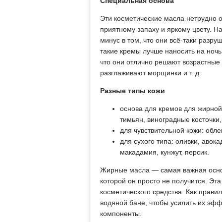
Специальная основа
Эти косметические масла нетрудно о
приятному запаху и яркому цвету. Н
минус в том, что они всё-таки разр
такие кремы лучше наносить на ночь
что они отлично решают возрастные
разглаживают морщинки и т. д.
Разные типы кожи
основа для кремов для жирной 
тимьян, виноградные косточки,
для чувствительной кожи: обле
для сухого типа: оливки, авока
макадамия, кунжут, персик.
Жирные масла — самая важная основ
которой он просто не получится. Эта
косметического средства. Как прави
водяной бане, чтобы усилить их эф
компоненты.