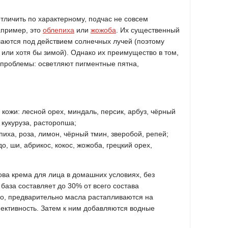
тличить по характерному, подчас не совсем
апример, это
облепиха
или
жожоба
. Их существенный
ушаются под действием солнечных лучей (поэтому
 или хотя бы зимой). Однако их преимущество в том,
 проблемы: осветляют пигментные пятна,
кожи: лесной орех, миндаль, персик, арбуз, чёрный
 кукуруза, расторопша;
пиха, роза, лимон, чёрный тмин, зверобой, репей;
до, ши, абрикос, кокос, жожоба, грецкий орех,
а крема для лица в домашних условиях, без
 база составляет до 30% от всего состава
ло, предварительно масла растапливаются на
фективность. Затем к ним добавляются водные