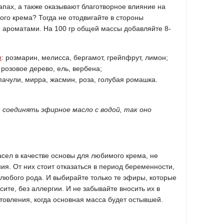
пах, а также оказывают благотворное влияние на
ого крема? Тогда не отодвигайте в стороны
ароматами. На 100 гр общей массы добавляйте 8-
и
: розмарин, мелисса, бергамот, грейпфрут, лимон;
 розовое дерево, ель, вербена;
 пачули, мирра, жасмин, роза, голубая ромашка.
 соединять эфирное масло с водой, так оно
ел в качестве основы для любимого крема, не
ия. От них стоит отказаться в период беременности,
любого рода. И выбирайте только те эфиры, которые
те, без аллергии. И не забывайте вносить их в
товления, когда основная масса будет остывшей.