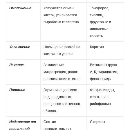
Омоложение
Ускоряется обмен
Токоферол,
клеток, усиливается
тиамин,
выработка коллагена
фруктовые и
линолевые
кислоты
Увлажнение
Насыщение влагой на
Каротин
клеточном уровне
Лечение
Заживление
Витамины групп
микротрещин, ранок,
А, К, пиридоксин,
рассасывание отеков
флавоноиды
Питание
Гармонизация всего
Фосфолипиды,
ряда подкожных
серотонин,
процессов клеточного
рибофлавин
обмена
Избавление от
Снятие
Стерины
воспалений
воспалительных