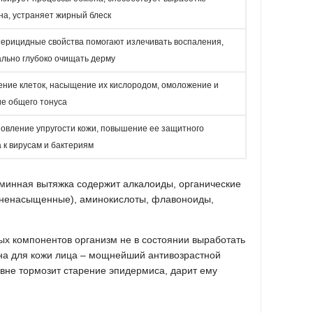
на, устраняет жирный блеск
терицидные свойства помогают излечивать воспаления,
льно глубоко очищать дерму
ние клеток, насыщение их кислородом, омоложение и
е общего тонуса
овление упругости кожи, повышение ее защитного
 к вирусам и бактериям
минная вытяжка содержит алкалоиды, органические
иненасыщенные), аминокислоты, флавоноиды,
ых компонентов организм не в состоянии выработать
на для кожи лица – мощнейший антивозрастной
овне тормозит старение эпидермиса, дарит ему