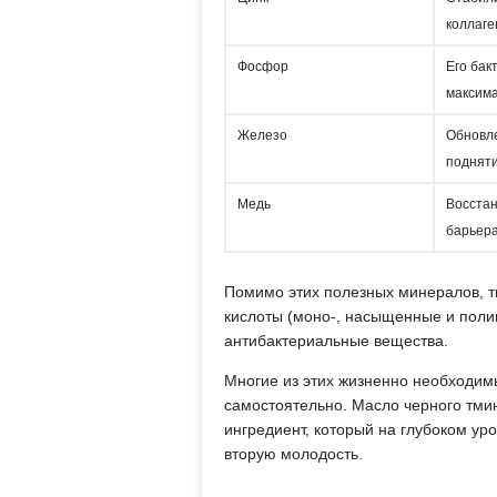
коллаге
Фосфор
Его бак
максима
Железо
Обновле
подняти
Медь
Восстан
барьера
Помимо этих полезных минералов, т
кислоты (моно-, насыщенные и пол
антибактериальные вещества.
Многие из этих жизненно необходим
самостоятельно. Масло черного тми
ингредиент, который на глубоком ур
вторую молодость.