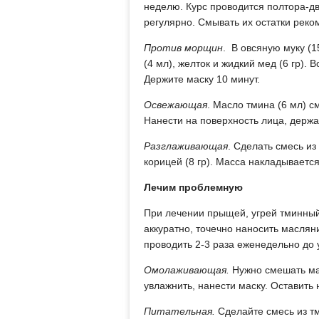
неделю. Курс проводится полтора-д
регулярно. Смывать их остатки реко
Против морщин
. В овсяную муку (1
(4 мл), желток и жидкий мед (6 гр).
Держите маску 10 минут.
Освежающая
. Масло тмина (6 мл) с
Нанести на поверхность лица, держа
Разглаживающая
. Сделать смесь из
корицей (8 гр). Масса накладываетс
Лечим проблемную
При лечении прыщей, угрей тминный 
аккуратно, точечно наносить масля
проводить 2-3 раза еженедельно до 
Омолаживающая.
Нужно смешать мас
увлажнить, нанести маску. Оставить 
Питательная.
Сделайте смесь из тм