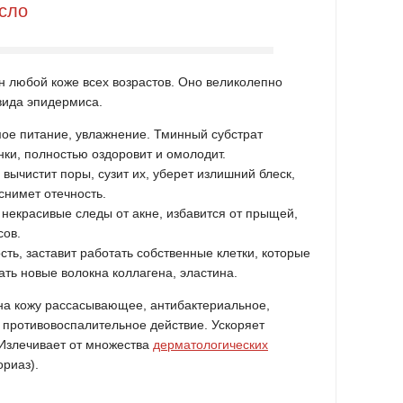
сло
 любой коже всех возрастов. Оно великолепно
вида эпидермиса.
ое питание, увлажнение. Тминный субстрат
нки, полностью оздоровит и омолодит.
ычистит поры, сузит их, уберет излишний блеск,
 снимет отечность.
некрасивые следы от акне, избавится от прыщей,
сов.
сть, заставит работать собственные клетки, которые
ть новые волокна коллагена, эластина.
на кожу рассасывающее, антибактериальное,
 противовоспалительное действие. Ускоряет
Излечивает от множества
дерматологических
ориаз).