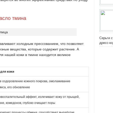
масло тмина
Серьги с
дресс-к
тавливают холодным прессованием, что позволяет
езные вещества, которые содержит растение. А
ля нашей кожи в тмине находится великое
 для кожи
е оздоровление кожного покрова, омолаживание
иса, его обновление
воспалительный эффект, излечивает кожу от прыщей,
акне, комедонов, глубоко очищает поры
зирует процессы обмена, способствует выработке