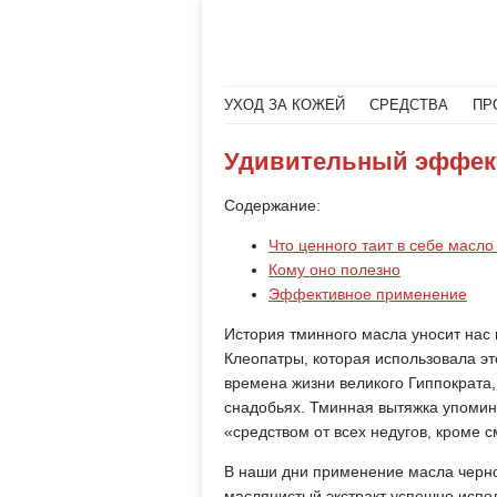
Меню
Читать далее
УХОД ЗА КОЖЕЙ
СРЕДСТВА
ПР
Удивительный эффект
Содержание:
Что ценного таит в себе масло
Кому оно полезно
Эффективное применение
История тминного масла уносит нас 
Клеопатры, которая использовала эт
времена жизни великого Гиппократа,
снадобьях. Тминная вытяжка упомин
«средством от всех недугов, кроме с
В наши дни применение масла черно
маслянистый экстракт успешно испо