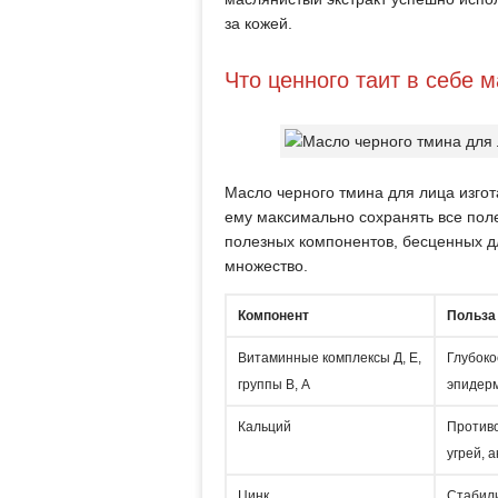
за кожей.
Что ценного таит в себе 
Масло черного тмина для лица изго
ему максимально сохранять все пол
полезных компонентов, бесценных д
множество.
Компонент
Польза
Витаминные комплексы Д, Е,
Глубоко
группы В, А
эпидерм
Кальций
Противо
угрей, 
Цинк
Стабили