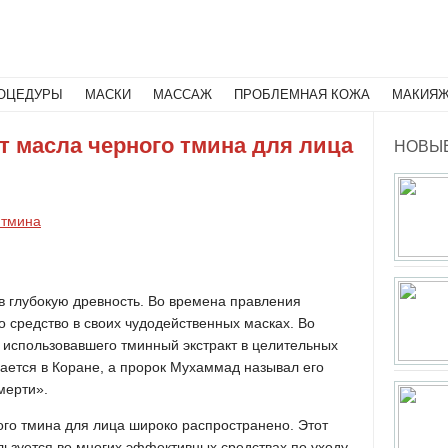
Поиск
ОЦЕДУРЫ
МАСКИ
МАССАЖ
ПРОБЛЕМНАЯ КОЖА
МАКИЯ
 масла черного тмина для лица
НОВЫЕ
 тмина
в глубокую древность. Во времена правления
о средство в своих чудодейственных масках. Во
 использовавшего тминный экстракт в целительных
ается в Коране, а пророк Мухаммад называл его
мерти».
го тмина для лица широко распространено. Этот
льзуется во многих эффективных средствах по уходу