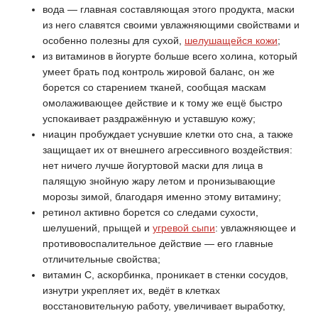
вода — главная составляющая этого продукта, маски
из него славятся своими увлажняющими свойствами и
особенно полезны для сухой,
шелушащейся кожи
;
из витаминов в йогурте больше всего холина, который
умеет брать под контроль жировой баланс, он же
борется со старением тканей, сообщая маскам
омолаживающее действие и к тому же ещё быстро
успокаивает раздражённую и уставшую кожу;
ниацин пробуждает уснувшие клетки ото сна, а также
защищает их от внешнего агрессивного воздействия:
нет ничего лучше йогуртовой маски для лица в
палящую знойную жару летом и пронизывающие
морозы зимой, благодаря именно этому витамину;
ретинол активно борется со следами сухости,
шелушений, прыщей и
угревой сыпи
: увлажняющее и
противовоспалительное действие — его главные
отличительные свойства;
витамин C, аскорбинка, проникает в стенки сосудов,
изнутри укрепляет их, ведёт в клетках
восстановительную работу, увеличивает выработку,