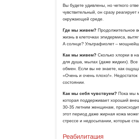
Вы будете удивлены, но четкого отв
чувствительный, он сразу реагирует
окружающей среде.
Где мы живем?
Продолжительное во
жизнь в клеточках эпидермиса, вытя
А солнце? Ультрафиолет – мощнейши
Как мы живем?
Сколько хлорки в н
для душа, мылах (даже жидких). Все
обмен. Если вы не знаете, как ощущ
«Очень и очень плохо!». Недостаток
состоянии.
Как мы себя чувствуем?
Пока мы м
которая поддерживает хороший внешн
30-35 летним женщинам, происходит
этот период даже жирная кожа может
стрессе и недосыпании, которые ст
Реабилитация