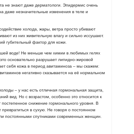
ета не знают даже дерматологи. Эпидермис очень
 на даже незначительные изменения в теле и
здействие холода, жары, ветра просто убивают
гивают из них живительную влагу и сильно иссушают.
й губительный фактор для кожи.
ашей воде! Не меньше чем химии в любимых гелях
 это основательно разрушает липидно-жировой
ает себя кожа в период авитаминоза – мы скажем:
 витаминов негативно сказывается на её нормальном
олоды – у нас есть отличная гормональная защита,
ий вид. Но с возрастом, особенно это относится к
 постепенное снижение гормонального уровня. В
 превратиться в сухую. Не говоря о постоянном
али постоянными спутниками современных женщин.