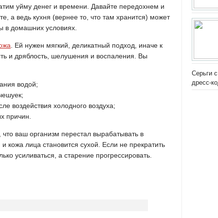
атим уйму денег и времени. Давайте передохнем и
е, а ведь кухня (вернее то, что там хранится) может
ы в домашних условиях.
кожа
. Ей нужен мягкий, деликатный подход, иначе к
ть и дряблость, шелушения и воспаления. Вы
Серьги с
дресс-к
ания водой;
чешуек;
сле воздействия холодного воздуха;
х причин.
, что ваш организм перестал вырабатывать в
 и кожа лица становится сухой. Если не прекратить
лько усиливаться, а старение прогрессировать.