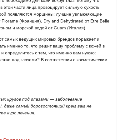
то необходимо для кожи вокруг глаз, потому что
в этой части лица провоцирует сильную сухость
торой появляются морщины: лучшие увлажняющие
Florame (Франция), Dry and Dehydrated от Etre Belle
тоном и морской водой от Guam (Италия).
от самых ведущих мировых брендов поражает и
ть именно то, что решит вашу проблему с кожей в
о и определитесь с тем, что именно вам нужно:
мешки под глазами? В соответствии с косметическим
ых кругов под глазами — заболевание
й, даже самый дорогостоящий крем вам не
те курс лечения.