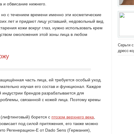
а и обвисание нижнего.
 но с течением времени именно эти косметические
их лет и придают лицу уставший, недовольный вид.
тарения кожи вокруг глаз, нужно использовать крем
едством омоложения этой зоны лица в любом
Серьги с
дресс-к
ожу
защищённая часть лица, ей требуется особый уход.
мательно изучая его состав и функционал. Каждое
й индустрии брендов разрабатывается для
проблемы, связанной с кожей лица. Поэтому кремы
 (лифтинговый) борется с
птозом верхнего века
,
ровисает под силой притяжения, его также можно
это Регенерацион-Е от Dado Sens (Германия),