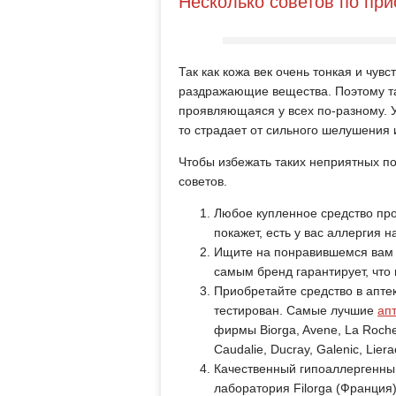
Несколько советов по пр
Так как кожа век очень тонкая и чув
раздражающие вещества. Поэтому так
проявляющаяся у всех по-разному. У 
то страдает от сильного шелушения 
Чтобы избежать таких неприятных п
советов.
Любое купленное средство про
покажет, есть у вас аллергия н
Ищите на понравившемся вам к
самым бренд гарантирует, что
Приобретайте средство в апте
тестирован. Самые лучшие
ап
фирмы Biorga, Avene, La Roche-
Caudalie, Ducray, Galenic, Liera
Качественный гипоаллергенный
лаборатория Filorga (Франция), 