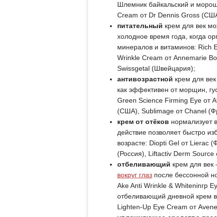
Шлемник байкальский и морошка
Cream от Dr Dennis Gross (США
питательный
крем для век мо
холодное время года, когда ор
минералов и витаминов: Rich 
Wrinkle Cream от Annemarie Borl
Swissgetal (Швейцария);
антивозрастной
крем для век
как эффективен от морщин, гус
Green Science Firming Eye от 
(США), Sublimage от Chanel (Ф
крем от отёков
нормализует в
действие позволяет быстро из
возрасте: Diopti Gel от Lierac
(Россия), Liftactiv Derm Source
отбеливающий
крем для век 
вокруг глаз
после бессонной но
Ake Anti Wrinkle & Whiteninгр 
отбеливающий дневной крем вок
Lighten-Up Eye Cream от Avene