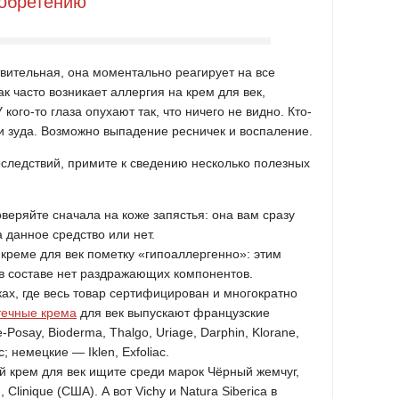
иобретению
ствительная, она моментально реагирует на все
 часто возникает аллергия на крем для век,
кого-то глаза опухают так, что ничего не видно. Кто-
и зуда. Возможно выпадение ресничек и воспаление.
оследствий, примите к сведению несколько полезных
веряйте сначала на коже запястья: она вам сразу
а данное средство или нет.
реме для век пометку «гипоаллергенно»: этим
 в составе нет раздражающих компонентов.
ках, где весь товар сертифицирован и многократно
течные крема
для век выпускают французские
Posay, Bioderma, Thalgo, Uriage, Darphin, Klorane,
c; немецкие — Iklen, Exfoliac.
 крем для век ищите среди марок Чёрный жемчуг,
Clinique (США). А вот Vichy и Natura Siberica в