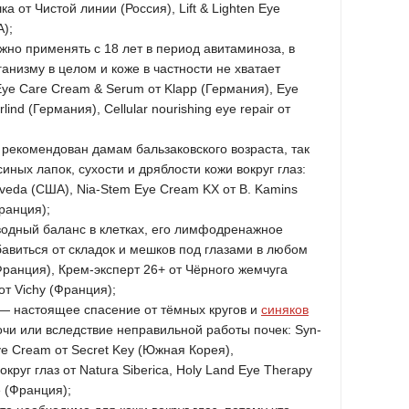
 от Чистой линии (Россия), Lift & Lighten Eye
);
жно применять с 18 лет в период авитаминоза, в
ганизму в целом и коже в частности не хватает
Eye Care Cream & Serum от Klapp (Германия), Eye
ind (Германия), Cellular nourishing eye repair от
 рекомендован дамам бальзаковского возраста, так
иных лапок, сухости и дряблости кожи вокруг глаз:
Aveda (США), Nia-Stem Eye Cream KX от B. Kamins
ранция);
одный баланс в клетках, его лимфодренажное
бавиться от складок и мешков под глазами в любом
 (Франция), Крем-эксперт 26+ от Чёрного жемчуга
 от Vichy (Франция);
— настоящее спасение от тёмных кругов и
синяков
чи или вследствие неправильной работы почек: Syn-
Eye Cream от Secret Key (Южная Корея),
руг глаз от Natura Siberica, Holy Land Eye Therapy
 (Франция);