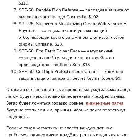
$110.
SPF-50. Peptide Rich Defense — пептидная защита от
американского бренда Cosmedix. $102.
SPF-25. Sunscreen Moisturizing Cream With Vitamin E
Physical — солнцезащитный увлажняющий
отбеливающий крем с витамином E от израильской
фирмы Christina. $23.
SPF-50. Eco Earth Power Face — натуральный
солнцезащитный крем для лица от корейского
производителя The Saem Sun. $15.
SPF-50. Cut High Protection Sun Cream — крем для
защиты лица от загара от Secret Key из Кореи. $9.
С такими солнцезащитными средствами уход за кожей лица
летом будет максимально качественным и эффективным.
Загар будет ложиться гораздо ровнее,
пигментные пятна
будут не столь яркими, прыщи и чёрные точки перестанут
надоедать.
Если же такая косметика не спасёт, каждую летнюю
проблему с эпидермисом придётся решать индивидуально.