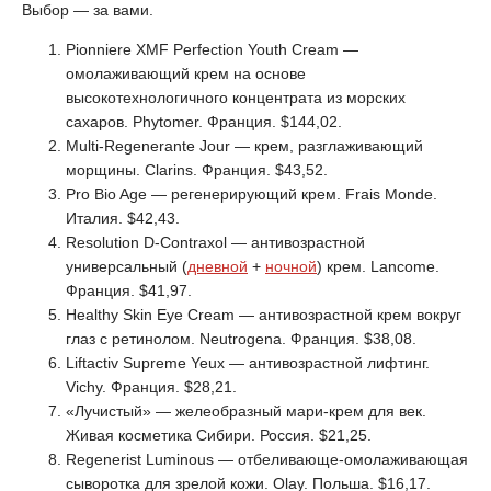
Выбор — за вами.
Pionniеre XMF Perfection Youth Cream —
омолаживающий крем на основе
высокотехнологичного концентрата из морских
сахаров. Phytomer. Франция. $144,02.
Multi-Regenerante Jour — крем, разглаживающий
морщины. Clarins. Франция. $43,52.
Pro Bio Age — регенерирующий крем. Frais Monde.
Италия. $42,43.
Resolution D-Contraxol — антивозрастной
универсальный (
дневной
+
ночной
) крем. Lancome.
Франция. $41,97.
Healthy Skin Eye Cream — антивозрастной крем вокруг
глаз с ретинолом. Neutrogena. Франция. $38,08.
Liftactiv Supreme Yeux — антивозрастной лифтинг.
Vichy. Франция. $28,21.
«Лучистый» — желеобразный мари-крем для век.
Живая косметика Сибири. Россия. $21,25.
Regenerist Luminous — отбеливающе-омолаживающая
сыворотка для зрелой кожи. Olay. Польша. $16,17.