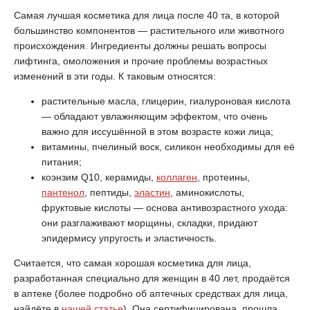
Самая лучшая косметика для лица после 40 та, в которой
большинство компонентов — растительного или животного
происхождения. Ингредиенты должны решать вопросы
лифтинга, омоложения и прочие проблемы возрастных
изменений в эти годы. К таковым относятся:
растительные масла, глицерин, гиалуроновая кислота
— обладают увлажняющим эффектом, что очень
важно для иссушённой в этом возрасте кожи лица;
витамины, пчелиный воск, силикон необходимы для её
питания;
коэнзим Q10, керамиды,
коллаген
, протеины,
пантенол
, пептиды,
эластин
, аминокислоты,
фруктовые кислоты — основа антивозрастного ухода:
они разглаживают морщины, складки, придают
эпидермису упругость и эластичность.
Считается, что самая хорошая косметика для лица,
разработанная специально для женщин в 40 лет, продаётся
в аптеке (более подробно об аптечных средствах для лица,
найдёте в
нашей статье
). Она сертифицирована, прошла