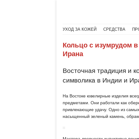
Меню
Читать далее
УХОД ЗА КОЖЕЙ
СРЕДСТВА
ПР
Кольцо с изумрудом в
Ирана
Восточная традиция и ко
символика в Индии и Ир
На Востоке ювелирные изделия всег
предметами. Они работали как обере
привлекающие удачу. Одно из самых
насыщенный зеленый камень, обра
Мастера древности интуитивно пони