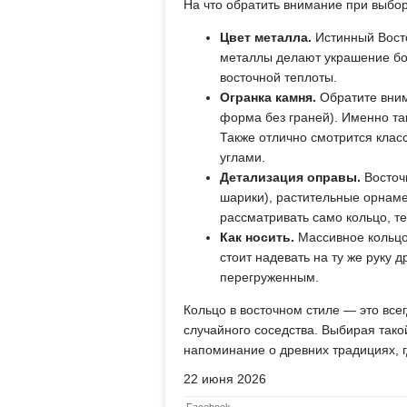
На что обратить внимание при выбор
Цвет металла.
Истинный Восто
металлы делают украшение бо
восточной теплоты.
Огранка камня.
Обратите вним
форма без граней). Именно та
Также отлично смотрится клас
углами.
Детализация оправы.
Восточ
шарики), растительные орнаме
рассматривать само кольцо, т
Как носить.
Массивное кольцо
стоит надевать на ту же руку 
перегруженным.
Кольцо в восточном стиле — это все
случайного соседства. Выбирая такой
напоминание о древних традициях, г
22 июня 2026