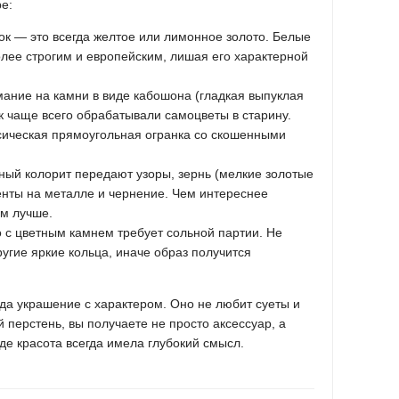
е:
к — это всегда желтое или лимонное золото. Белые
лее строгим и европейским, лишая его характерной
ание на камни в виде кабошона (гладкая выпуклая
к чаще всего обрабатывали самоцветы в старину.
сическая прямоугольная огранка со скошенными
ный колорит передают узоры, зернь (мелкие золотые
нты на металле и чернение. Чем интереснее
ем лучше.
 с цветным камнем требует сольной партии. Не
другие яркие кольца, иначе образ получится
гда украшение с характером. Оно не любит суеты и
 перстень, вы получаете не просто аксессуар, а
де красота всегда имела глубокий смысл.