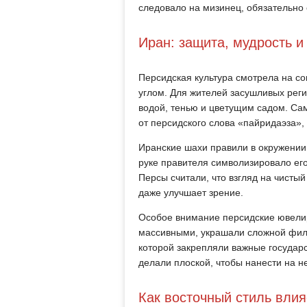
следовало на мизинец, обязательно
Иран: защита, мудрость и
Персидская культура смотрела на со
углом. Для жителей засушливых реги
водой, тенью и цветущим садом. Сам
от персидского слова «пайридаэза»,
Иранские шахи правили в окружении
руке правителя символизировало его
Персы считали, что взгляд на чистый
даже улучшает зрение.
Особое внимание персидские ювели
массивными, украшали сложной фили
которой закрепляли важные государ
делали плоской, чтобы нанести на н
Как восточный стиль вли