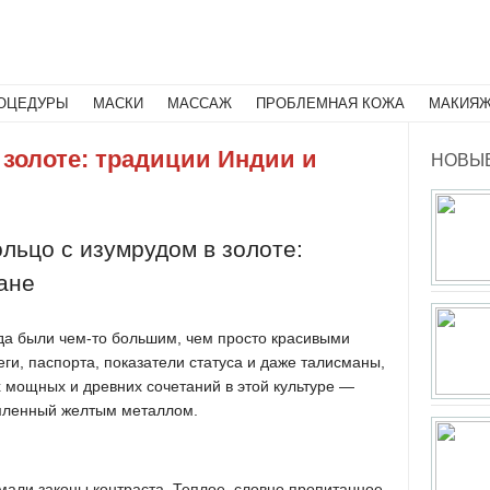
Поиск
ОЦЕДУРЫ
МАСКИ
МАССАЖ
ПРОБЛЕМНАЯ КОЖА
МАКИЯ
 золоте: традиции Индии и
НОВЫЕ
льцо с изумрудом в золоте:
ане
да были чем-то большим, чем просто красивыми
ги, паспорта, показатели статуса и даже талисманы,
 мощных и древних сочетаний в этой культуре —
мленный желтым металлом.
мали законы контраста. Теплое, словно пропитанное