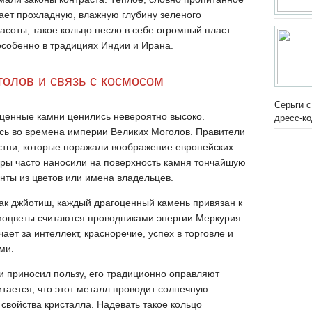
ает прохладную, влажную глубину зеленого
асоты, такое кольцо несло в себе огромный пласт
особенно в традициях Индии и Ирана.
олов и связь с космосом
Серьги с
ценные камни ценились невероятно высоко.
дресс-к
сь во времена империи Великих Моголов. Правители
стни, которые поражали воображение европейских
ры часто наносили на поверхность камня тончайшую
нты из цветов или имена владельцев.
как джйотиш, каждый драгоценный камень привязан к
оцветы считаются проводниками энергии Меркурия.
чает за интеллект, красноречие, успех в торговле и
ми.
и приносил пользу, его традиционно оправляют
итается, что этот металл проводит солнечную
 свойства кристалла. Надевать такое кольцо