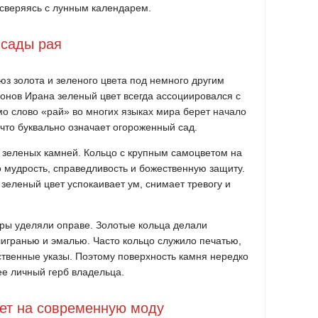
 сверяясь с лунным календарем.
 сады рая
юз золота и зеленого цвета под немного другим
онов Ирана зеленый цвет всегда ассоциировался с
о слово «рай» во многих языках мира берет начало
 что буквально означает огороженный сад.
 зеленых камней. Кольцо с крупным самоцветом на
 мудрость, справедливость и божественную защиту.
 зеленый цвет успокаивает ум, снимает тревогу и
ры уделяли оправе. Золотые кольца делали
гранью и эмалью. Часто кольцо служило печатью,
ственные указы. Поэтому поверхность камня нередко
ее личный герб владельца.
яет на современную моду