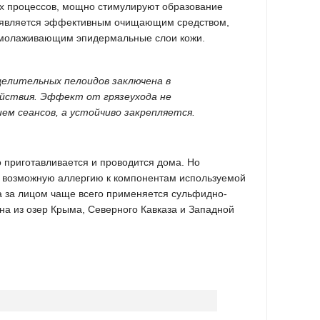
х процессов, мощно стимулируют образование
в является эффективным очищающим средством,
молаживающим эпидермальные слои кожи.
целительных пелоидов заключена в
йствия. Эффект от грязеухода не
ем сеансов, а устойчиво закрепляется.
о приготавливается и проводится дома. Но
а возможную аллергию к компонентам используемой
 за лицом чаще всего применяется сульфидно-
она из озер Крыма, Северного Кавказа и Западной