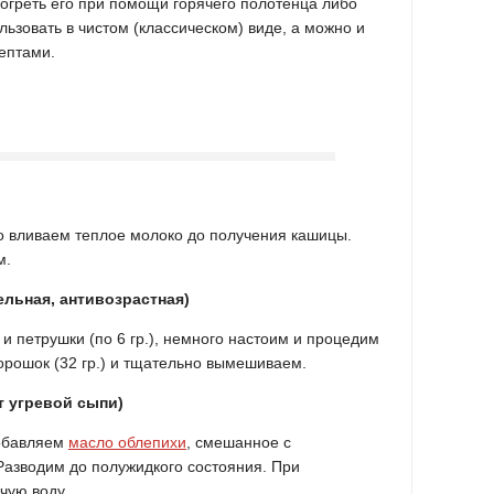
зогреть его при помощи горячего полотенца либо
льзовать в чистом (классическом) виде, а можно и
ептами.
но вливаем теплое молоко до получения кашицы.
м.
льная, антивозрастная)
и петрушки (по 6 гр.), немного настоим и процедим
орошок (32 гр.) и тщательно вымешиваем.
т угревой сыпи)
добавляем
масло облепихи
, смешанное с
азводим до полужидкого состояния. При
чую воду.