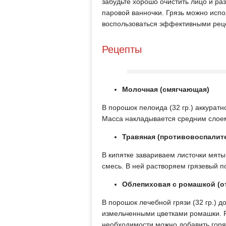
забудьте хорошо очистить лицо и ра
паровой ванночки. Грязь можно испо
воспользоваться эффективными рец
Рецепты
Молочная (смягчающая)
В порошок пелоида (32 гр.) аккурат
Масса накладывается средним слое
Травяная (противовоспалите
В кипятке завариваем листочки мяты 
смесь. В ней растворяем грязевый п
Облепиховая с ромашкой (о
В порошок лечебной грязи (32 гр.) 
измельченными цветками ромашки. Р
необходимости можно добавить горя