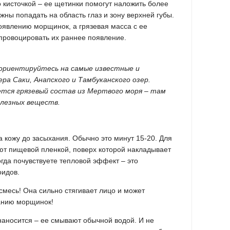
о кисточкой – ее щетинки помогут наложить более
ны попадать на область глаз и зону верхней губы.
оявлению морщинок, а грязевая масса с ее
ровоцировать их раннее появление.
 ориентируйтесь на самые известные и
ера Саки, Анапского и Тамбуканского озер.
ся грязевый состав из Мертвого моря – там
лезных веществ.
а кожу до засыхания. Обычно это минут 15-20. Для
ют пищевой пленкой, поверх которой накладывает
огда почувствуете тепловой эффект – это
оидов.
смесь! Она сильно стягивает лицо и может
анию морщинок!
 наносится – ее смывают обычной водой. И не