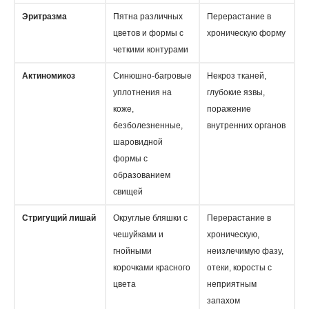
Эритразма
Пятна различных
Перерастание в
цветов и формы с
хроническую форму
четкими контурами
Актиномикоз
Синюшно-багровые
Некроз тканей,
уплотнения на
глубокие язвы,
коже,
поражение
безболезненные,
внутренних органов
шаровидной
формы с
образованием
свищей
Стригущий лишай
Округлые бляшки с
Перерастание в
чешуйками и
хроническую,
гнойными
неизлечимую фазу,
корочками красного
отеки, коросты с
цвета
неприятным
запахом