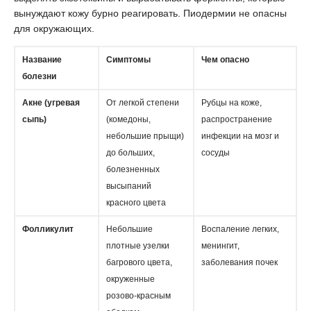
вынуждают кожу бурно реагировать. Пиодермии не опасны
для окружающих.
Название
Симптомы
Чем опасно
болезни
Акне (угревая
От легкой степени
Рубцы на коже,
сыпь)
(комедоны,
распространение
небольшие прыщи)
инфекции на мозг и
до больших,
сосуды
болезненных
высыпаний
красного цвета
Фолликулит
Небольшие
Воспаление легких,
плотные узелки
менингит,
багрового цвета,
заболевания почек
окруженные
розово-красным