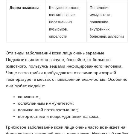
Дерматомикозы
Шелушение кожи,
Понижение
возникновение
иммунитета,
болезненных
появление
пузырьков,
внутренних
опрелости
болезней, аллергии
Эти виды заболеваний кожи лица очень заразные.
Подхватить их можно в сауне, бассейне, от больного
животного, пользуясь вещами инфицированного человека.
Чаще всего грибки пробуждаются от спячки при жаркой
температуре, в местах с повышенной влажностью. Особенно
они любят людей с:
варикозом;
ослабленным иммунитетом;
повышенной потливостью ног;
потертостями и повреждениями на коже.
Грибковое заболевание кожи лица очень часто возникает на
фоне чесотки, ветряной оспы, педикулеза. Нахальный грибок