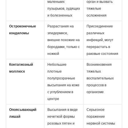
маленьких
орган и вызвать
пузырьков, зудящих
тяжелые
и болезненных
осложнения
Остроконечные
Разрастания на
Присоединение
кондиломы
эпидермисе,
различных
внешне похожие на
инфекций, могут
бородавки, только с
перерастать в
ножкой
раковые состояния
Контагиозный
Небольшие
Возникновения
моллюск
плотные
тяжелых
полупрозрачные
воспалительных
высыпания на коже
процессов в
с углублением в
организме
центре
Опоясывающий
Высыпания в виде
Серьезное
лишай
нечеткой формы
поражение
розовых пятен и
нервной системы