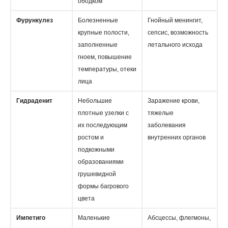
ободком
Фурункулез
Болезненные
Гнойный менингит,
крупные полости,
сепсис, возможность
заполненные
летального исхода
гноем, повышение
температуры, отеки
лица
Гидраденит
Небольшие
Заражение крови,
плотные узелки с
тяжелые
их последующим
заболевания
ростом и
внутренних органов
подкожными
образованиями
грушевидной
формы багрового
цвета
Импетиго
Маленькие
Абсцессы, флегмоны,