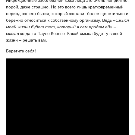
Инфекционные заболевания кожи лица это очень неприятно,
порой, даже страшно. Но это всего лишь кратковременный
период вашего бытия, который заставит более щепетильно и
бережно относиться к собственному организму. Ведь «
Смысл
моей жизни будет тот, который я сам придам ей
» –
сказал когда-то Пауло Коэльо. Какой смысл будет у вашей
жизни – решать вам.
Берегите себя!