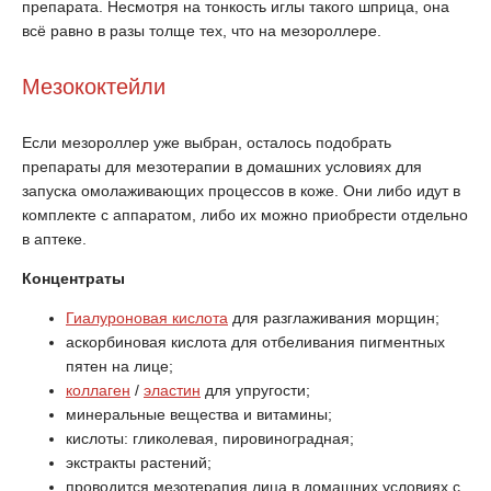
препарата. Несмотря на тонкость иглы такого шприца, она
всё равно в разы толще тех, что на мезороллере.
Мезококтейли
Если мезороллер уже выбран, осталось подобрать
препараты для мезотерапии в домашних условиях для
запуска омолаживающих процессов в коже. Они либо идут в
комплекте с аппаратом, либо их можно приобрести отдельно
в аптеке.
Концентраты
Гиалуроновая кислота
для разглаживания морщин;
аскорбиновая кислота для отбеливания пигментных
пятен на лице;
коллаген
/
эластин
для упругости;
минеральные вещества и витамины;
кислоты: гликолевая, пировиноградная;
экстракты растений;
проводится мезотерапия лица в домашних условиях с