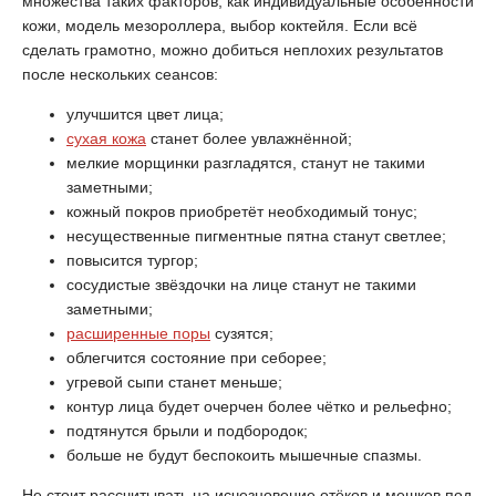
множества таких факторов, как индивидуальные особенности
кожи, модель мезороллера, выбор коктейля. Если всё
сделать грамотно, можно добиться неплохих результатов
после нескольких сеансов:
улучшится цвет лица;
сухая кожа
станет более увлажнённой;
мелкие морщинки разгладятся, станут не такими
заметными;
кожный покров приобретёт необходимый тонус;
несущественные пигментные пятна станут светлее;
повысится тургор;
сосудистые звёздочки на лице станут не такими
заметными;
расширенные поры
сузятся;
облегчится состояние при себорее;
угревой сыпи станет меньше;
контур лица будет очерчен более чётко и рельефно;
подтянутся брыли и подбородок;
больше не будут беспокоить мышечные спазмы.
Не стоит рассчитывать на исчезновение отёков и мешков под