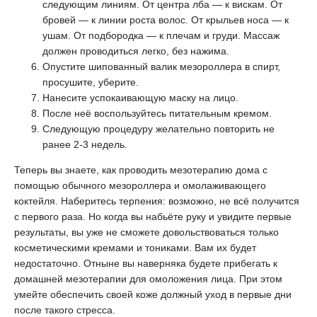
следующим линиям. От центра лба — к вискам. От
бровей — к линии роста волос. От крыльев носа — к
ушам. От подбородка — к плечам и груди. Массаж
должен проводиться легко, без нажима.
Опустите шипованный валик мезороллера в спирт,
просушите, уберите.
Нанесите успокаивающую маску на лицо.
После неё воспользуйтесь питательным кремом.
Следующую процедуру желательно повторить не
ранее 2-3 недель.
Теперь вы знаете, как проводить мезотерапию дома с
помощью обычного мезороллера и омолаживающего
коктейля. Наберитесь терпения: возможно, не всё получится
с первого раза. Но когда вы набьёте руку и увидите первые
результаты, вы уже не сможете довольствоваться только
косметическими кремами и тониками. Вам их будет
недостаточно. Отныне вы наверняка будете прибегать к
домашней мезотерапии для омоложения лица. При этом
умейте обеспечить своей коже должный уход в первые дни
после такого стресса.