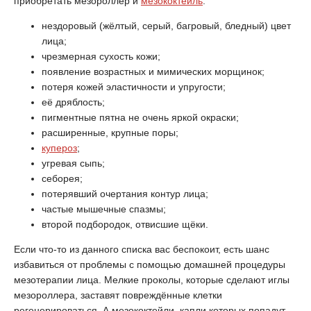
приобретать мезороллер и
мезококтейль
:
нездоровый (жёлтый, серый, багровый, бледный) цвет
лица;
чрезмерная сухость кожи;
появление возрастных и мимических морщинок;
потеря кожей эластичности и упругости;
её дряблость;
пигментные пятна не очень яркой окраски;
расширенные, крупные поры;
купероз
;
угревая сыпь;
себорея;
потерявший очертания контур лица;
частые мышечные спазмы;
второй подбородок, отвисшие щёки.
Если что-то из данного списка вас беспокоит, есть шанс
избавиться от проблемы с помощью домашней процедуры
мезотерапии лица. Мелкие проколы, которые сделают иглы
мезороллера, заставят повреждённые клетки
регенерироваться. А мезококтейли, капли которых попадут