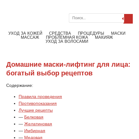
Поиск
Меню
Читать далее
УХОД ЗА КОЖЕЙ
СРЕДСТВА
ПРОЦЕДУРЫ
МАСКИ
МАССАЖ
ПРОБЛЕМНАЯ КОЖА
МАКИЯЖ
УХОД ЗА ВОЛОСАМИ
Домашние маски-лифтинг для лица:
богатый выбор рецептов
Содержание:
Правила проведения
Противопоказания
Лучшие рецепты
—
Белковая
—
Желатиновая
—
Имбирная
—
Медовая