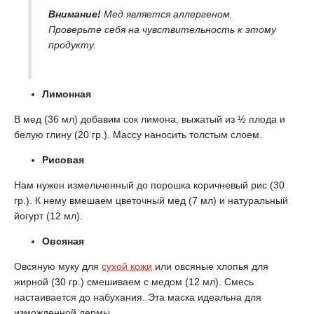
Внимание!
Мед является аллергеном.
Проверьте себя на чувствительность к этому
продукту.
Лимонная
В мед (36 мл) добавим сок лимона, выжатый из ½ плода и
белую глину (20 гр.). Массу наносить толстым слоем.
Рисовая
Нам нужен измельченный до порошка коричневый рис (30
гр.). К нему вмешаем цветочный мед (7 мл) и натуральный
йогурт (12 мл).
Овсяная
Овсяную муку для
сухой кожи
или овсяные хлопья для
жирной (30 гр.) смешиваем с медом (12 мл). Смесь
настаивается до набухания. Эта маска идеальна для
изможденной дермы.