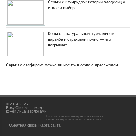
Серьги с изумрудом: истории владелиц о
стиле и выборе
Кольцо с натуральным турмалином
параиба и страховой полис — что
покрывает
Серьги с сапфиром: можно ли носить в офис с дресс-кодом
© 2014-2026
Rosy Cheeks — Уход за
кожей лица и волосами
При копировании материалов активная
ссылка на первоисточник обязательна
Обратная связь
|
Карта сайта