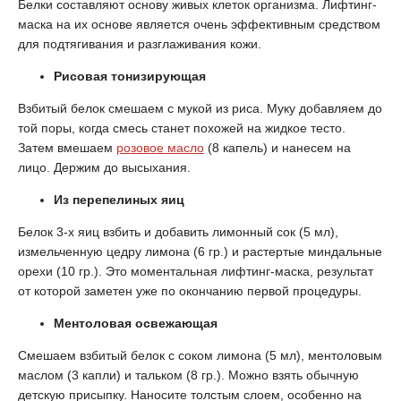
Белки составляют основу живых клеток организма. Лифтинг-
маска на их основе является очень эффективным средством
для подтягивания и разглаживания кожи.
Рисовая тонизирующая
Взбитый белок смешаем с мукой из риса. Муку добавляем до
той поры, когда смесь станет похожей на жидкое тесто.
Затем вмешаем
розовое масло
(8 капель) и нанесем на
лицо. Держим до высыхания.
Из перепелиных яиц
Белок 3-х яиц взбить и добавить лимонный сок (5 мл),
измельченную цедру лимона (6 гр.) и растертые миндальные
орехи (10 гр.). Это моментальная лифтинг-маска, результат
от которой заметен уже по окончанию первой процедуры.
Ментоловая освежающая
Смешаем взбитый белок с соком лимона (5 мл), ментоловым
маслом (3 капли) и тальком (8 гр.). Можно взять обычную
детскую присыпку. Наносите толстым слоем, особенно на